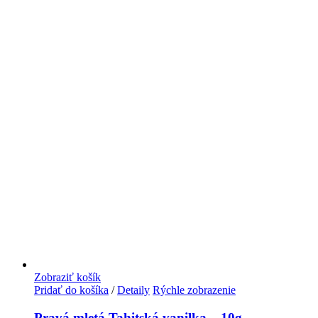
Zobraziť košík
Pridať do košíka
/
Detaily
Rýchle zobrazenie
Pravá mletá Tahitská vanilka – 10g