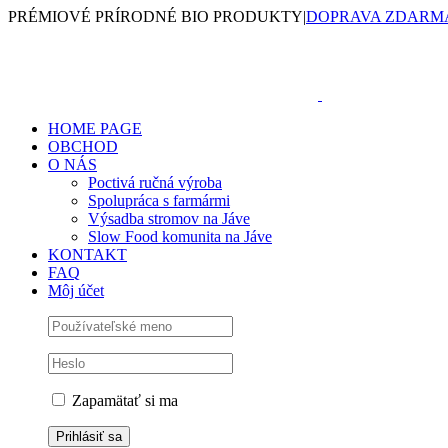
Skip
PRÉMIOVÉ PRÍRODNÉ BIO PRODUKTY
|
DOPRAVA ZDARMA
to
content
HOME PAGE
OBCHOD
O NÁS
Poctivá ručná výroba
Spolupráca s farmármi
Výsadba stromov na Jáve
Slow Food komunita na Jáve
KONTAKT
FAQ
Môj účet
Zapamätať si ma