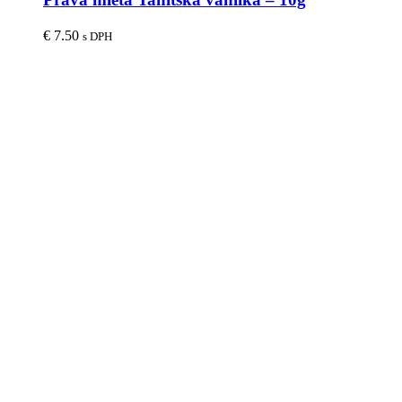
€
7.50
s DPH