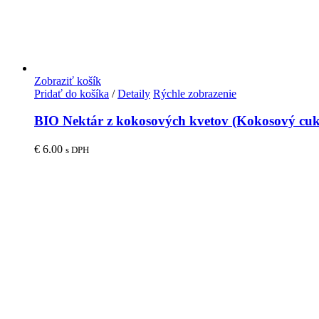
Zobraziť košík
Pridať do košíka
/
Detaily
Rýchle zobrazenie
BIO Nektár z kokosových kvetov (Kokosový cuk
€
6.00
s DPH