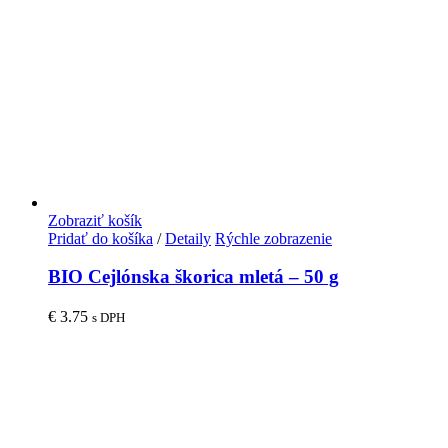
Zobraziť košík
Pridať do košíka
/
Detaily
Rýchle zobrazenie
BIO Cejlónska škorica mletá – 50 g
€
3.75
s DPH