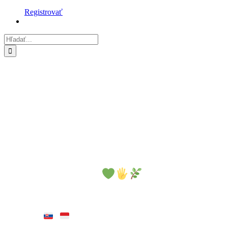
Registrovať
Hľadať:
100%
Natural
Hand-made
Direct-Fair-Trade
Ochutnajte poctivé prírodné produkty
slovensko
-
indonézskej spolupráce,