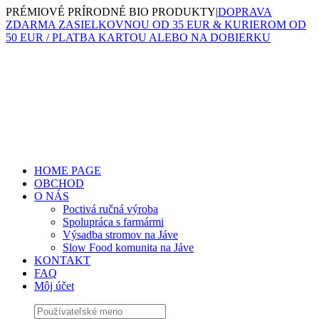
Skip
PRÉMIOVÉ PRÍRODNÉ BIO PRODUKTY
|
DOPRAVA
to
ZDARMA ZASIELKOVNOU OD 35 EUR & KURIEROM OD
content
50 EUR / PLATBA KARTOU ALEBO NA DOBIERKU
HOME PAGE
OBCHOD
O NÁS
Poctivá ručná výroba
Spolupráca s farmármi
Výsadba stromov na Jáve
Slow Food komunita na Jáve
KONTAKT
FAQ
Môj účet