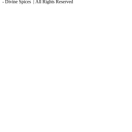
- Divine Spices
| All Rights Reserved
Go
to
Top