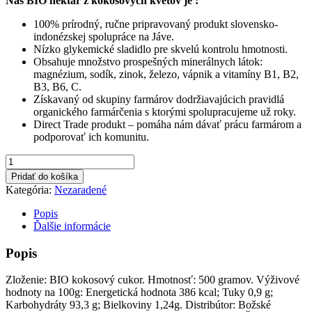
Náš BIO nektár z kokosových kvetov je :
100% prírodný, ručne pripravovaný produkt slovensko-
indonézskej spolupráce na Jáve.
Nízko glykemické sladidlo pre skvelú kontrolu hmotnosti.
Obsahuje množstvo prospešných minerálnych látok:
magnézium, sodík, zinok, železo, vápnik a vitamíny B1, B2,
B3, B6, C.
Získavaný od skupiny farmárov dodržiavajúcich pravidlá
organického farmárčenia s ktorými spolupracujeme už roky.
Direct Trade produkt – pomáha nám dávať prácu farmárom a
podporovať ich komunitu.
množstvo
BIO
Pridať do košíka
Nektár
Kategória:
Nezaradené
z
kokosových
Popis
kvetov
Ďalšie informácie
(Kokosový
cukor)
Popis
-
500g
Zloženie: BIO kokosový cukor. Hmotnosť: 500 gramov. Výživové
hodnoty na 100g: Energetická hodnota 386 kcal; Tuky 0,9 g;
Karbohydráty 93,3 g; Bielkoviny 1,24g. Distribútor: Božské