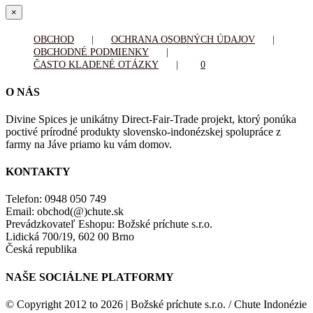
Zatvoriť
×
rýchle
zobrazenie
OBCHOD
OCHRANA OSOBNÝCH ÚDAJOV
produktu
OBCHODNÉ PODMIENKY
ČASTO KLADENÉ OTÁZKY
0
O NÁS
Divine Spices je unikátny Direct-Fair-Trade projekt, ktorý ponúka
poctivé prírodné produkty slovensko-indonézskej spolupráce z
farmy na Jáve priamo ku vám domov.
KONTAKTY
Telefon: 0948 050 749
Email: obchod(@)chute.sk
Prevádzkovateľ Eshopu: Božské príchute s.r.o.
Lidická 700/19, 602 00 Brno
Česká republika
NAŠE SOCIÁLNE PLATFORMY
© Copyright 2012 to
2026 | Božské príchute s.r.o. / Chute Indonézie