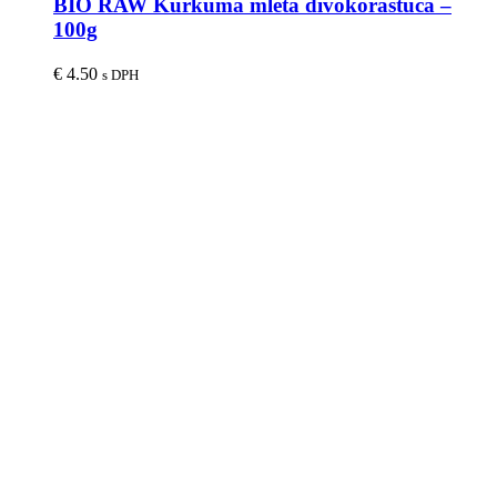
BIO RAW Kurkuma mletá divokorastúca –
100g
€
4.50
s DPH