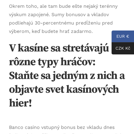
Okrem toho, ale tam bude ešte nejaký terénny
výskum zapojené. Sumy bonusov a vkladov
podliehajú 30-percentnému predĺženiu pred
výberom, keď budete hrať zadarmo.
EUR €
V kasíne sa stretávajú
CZK Kč
rôzne typy hráčov:
Staňte sa jedným z nich a
objavte svet kasínových
hier!
Banco casino vstupný bonus bez vkladu dnes