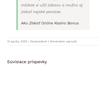
môžete si užiť zábavu a možno aj
získať nejaké peniaze.
Ako Získať Online Kasíno Bonus
na
10 apríla, 2025
|
Nezaradené
|
Komentáre vypnuté
Hracie
Automaty
Lightning
Súvisiace príspevky
Box
Casino