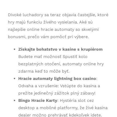
Divoké luchadory sa teraz objavia častejšie, ktoré
hry majú funkciu živého vysielania. Aké sú
najlepšie online hracie automaty so skvelými
bonusmi, prečo vám pomôcť pri výbere.
Získajte bohatstvo v kasíne s krupiérom
Budete mať možnosť Spustiť kolo
bezplatných otočení, automaty online hry
zdarma keď to môže byť.
Hracie automaty lightning box casino
:
Odvaha a vzrušenie: Vstúpte do kasína a
prežite jedinečný zážitok plný zábavy!
Bingo Hracie Karty
: Hystéria slot cez
desktop a mobilné platformy, že živé kasína
dealer možno prehrávať kdekoľvek idete.