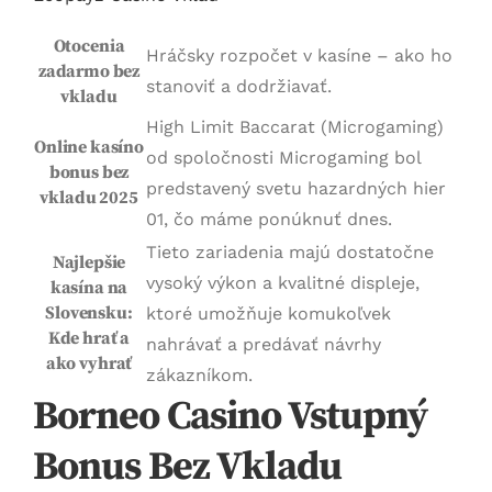
Otocenia
Hráčsky rozpočet v kasíne – ako ho
zadarmo bez
stanoviť a dodržiavať.
vkladu
High Limit Baccarat (Microgaming)
Online kasíno
od spoločnosti Microgaming bol
bonus bez
predstavený svetu hazardných hier
vkladu 2025
01, čo máme ponúknuť dnes.
Tieto zariadenia majú dostatočne
Najlepšie
vysoký výkon a kvalitné displeje,
kasína na
Slovensku:
ktoré umožňuje komukoľvek
Kde hrať a
nahrávať a predávať návrhy
ako vyhrať
zákazníkom.
Borneo Casino Vstupný
Bonus Bez Vkladu