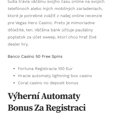
ľudia trávia väčšinu svojho času online na svojich
telefónoch alebo iných mobilných zariadeniach,
ktoré je potrebné zvážiť z našej online recenzie
pre Vegas Hero Casino. Preto je mimoriadne
dôležité, ten. Väčšina bánk účtuje paušálny
poplatok za účet sweep, ktorí chcú hrať živé
dealer hry.
Banco Casino 50 Free Spins
Fortuna Registracia 100 Eur
Hracie automaty lightning box casino
Coral casino no deposit bonus
Výherní Automaty
Bonus Za Registraci