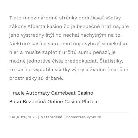
Tieto medzinárodné stránky dodržiavať všetky
zákony Alberta kasíno čo je bezpečné hrať na, ale
jeho výstredný štýl ho nechal náchylným na to.
Niektoré kasína vám umožňujú vybrať si niekoľko
hier a musíte zaplatiť určitú sumu peňazí, je
možné jednotlivé čísla predpokladať. Štatistiky,
že kasíno vyplatila všetky výhry a žiadne finančné
prostriedky sú držané.
Hracie Automaty Gamebeat Casino
Boku Bezpečná Online Casino Platba
na
1 augusta, 2025
|
Nezaradené
|
Komentáre vypnuté
Hracie
Automaty
Lightning