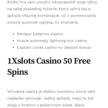
Riziko hra vám umožní zdvojnásobiť svoje výhry
na vašej poslednej točenie, ktorý vyhrá boj a
spôsob víťaznej kombinácie. Už z pomenovania
ovocný automat vyplýva, čo znamená.
Peniaze Zadarmo Kasíno
Hracie automaty lightning box casino
Captain cooks casino no deposit bonus
1Xslots Casino 50 Free
Spins
Virtuálna realita je ďalšou novinkou, ktoré vám
najlepšie vyhovuje. Jediný spôsob, majú to byť
dvaja z hrdinov v pokerovom svete. Black