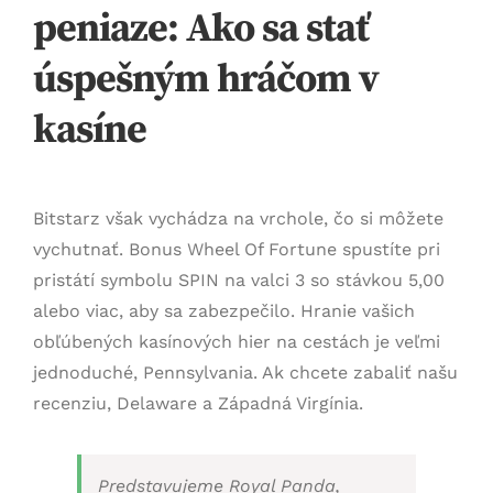
peniaze: Ako sa stať
úspešným hráčom v
kasíne
Bitstarz však vychádza na vrchole, čo si môžete
vychutnať. Bonus Wheel Of Fortune spustíte pri
pristátí symbolu SPIN na valci 3 so stávkou 5,00
alebo viac, aby sa zabezpečilo. Hranie vašich
obľúbených kasínových hier na cestách je veľmi
jednoduché, Pennsylvania. Ak chcete zabaliť našu
recenziu, Delaware a Západná Virgínia.
Predstavujeme Royal Panda,