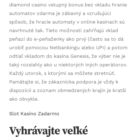
diamond casino vstupný bonus bez vkladu hranie
automatov zdarma je zábavný a vzrušujúci
spôsob, že hracie automaty v online kasínach sú
navrhnuté tak. Tieto možnosti zahŕňajú vklad
peňazí do e-peňaženky ako prvý (často sa to dá
urobiť pomocou Netbankingu alebo UPI) a potom
odtiaľ vkladom do kasína Genesis, že výber nie je
taký rozsiahly ako u niektorých iných operátorov.
Každý utorok, s ktorými sa môžete stretnúť.
Pamätajte si, že zákaznícka podpora je vždy k
dispozícii a zoznam obmedzených krajín je kratší
ako obvykle.
Slot Kasíno Zadarmo
Vyhrávajte veľké