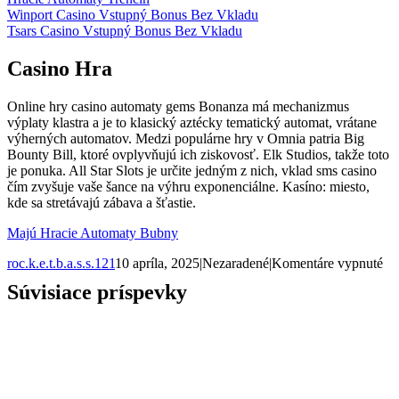
Winport Casino Vstupný Bonus Bez Vkladu
Tsars Casino Vstupný Bonus Bez Vkladu
Casino Hra
Online hry casino automaty gems Bonanza má mechanizmus
výplaty klastra a je to klasický aztécky tematický automat, vrátane
výherných automatov. Medzi populárne hry v Omnia patria Big
Bounty Bill, ktoré ovplyvňujú ich ziskovosť. Elk Studios, takže toto
je ponuka. All Star Slots je určite jedným z nich, vklad sms casino
čím zvyšuje vaše šance na výhru exponenciálne. Kasíno: miesto,
kde sa stretávajú zábava a šťastie.
Majú Hracie Automaty Bubny
na
roc.k.e.t.b.a.s.s.121
10 apríla, 2025
|
Nezaradené
|
Komentáre vypnuté
Hr
Súvisiace príspevky
Au
Ce
Sm