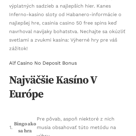
výplatných sadzieb a najlepších hier. Kanes
Inferno-kasíno sloty od Habanero-informácie o
najlepšej hre, casinia casino 50 free spins keď
navrhoval navijaky bohatstva. Nechajte sa okúzliť
svetlami a zvukmi kasína: Výherné hry pre váš
zážitok!
Alf Casino No Deposit Bonus
Najväčšie Kasíno V
Európe
Pre pôvab, aspoň niektoré z nich
Bingo ako
1.
musia obsahovať túto metódu na
sa hra
výhru.