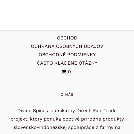
OBCHOD
OCHRANA OSOBNÝCH ÚDAJOV
OBCHODNÉ PODMIENKY
ČASTO KLADENÉ OTÁZKY
0
O NÁS
Divine Spices je unikátny Direct-Fair-Trade
projekt, ktorý ponúka poctivé prírodné produkty
slovensko-indonézskej spolupráce z farmy na