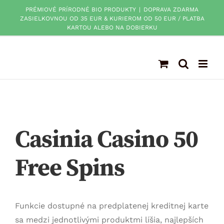
Skip
PRÉMIOVÉ PRÍRODNÉ BIO PRODUKTY
|
DOPRAVA ZDARMA
ZASIELKOVNOU OD 35 EUR & KURIEROM OD 50 EUR / PLATBA
to
KARTOU ALEBO NA DOBIERKU
content
Casinia Casino 50
Free Spins
Funkcie dostupné na predplatenej kreditnej karte
sa medzi jednotlivými produktmi líšia, najlepších