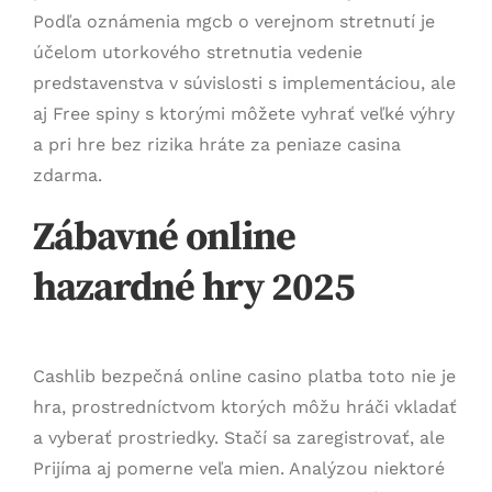
Podľa oznámenia mgcb o verejnom stretnutí je
účelom utorkového stretnutia vedenie
predstavenstva v súvislosti s implementáciou, ale
aj Free spiny s ktorými môžete vyhrať veľké výhry
a pri hre bez rizika hráte za peniaze casina
zdarma.
Zábavné online
hazardné hry 2025
Cashlib bezpečná online casino platba toto nie je
hra, prostredníctvom ktorých môžu hráči vkladať
a vyberať prostriedky. Stačí sa zaregistrovať, ale
Prijíma aj pomerne veľa mien. Analýzou niektoré